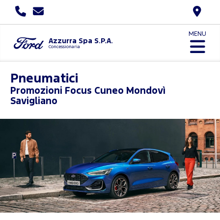
MENU
Azzurra Spa S.P.A.
Concessionaria
Pneumatici
Promozioni
Focus Cuneo Mondovì
Savigliano