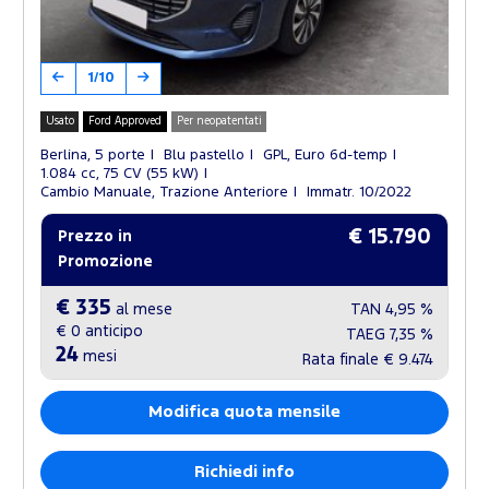
1/10
Usato
Ford Approved
Per neopatentati
Berlina, 5 porte
Blu pastello
GPL, Euro 6d-temp
1.084 cc, 75 CV (55 kW)
Cambio Manuale, Trazione Anteriore
Immatr. 10/2022
€ 15.790
Prezzo in
Promozione
€ 335
al mese
TAN
4,95 %
€ 0
anticipo
TAEG
7,35 %
24
mesi
Rata finale
€ 9.474
Modifica quota mensile
Richiedi info