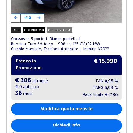
1/10
Usato
Ford Approved
Per neopatentati
Crossover, 5 porte
Bianco pastello
Benzina, Euro 6d-temp
998 cc, 125 CV (92 kW)
Cambio Manuale, Trazione Anteriore
Immatr. 1/2022
€ 15.990
Prezzo in
Promozione
€ 306
al mese
TAN
4,95 %
€ 0
anticipo
TAEG
6,93 %
36
mesi
Rata finale
€ 7.196
Modifica quota mensile
Richiedi info