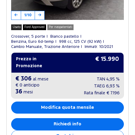
1/10
Usato
Ford Approved
Per neopatentati
Crossover, 5 porte
Bianco pastello
Benzina, Euro 6d-temp
998 cc, 125 CV (92 kW)
Cambio Manuale, Trazione Anteriore
Immatr. 10/2021
€ 15.990
Prezzo in
Promozione
€ 306
al mese
TAN
4,95 %
€ 0
anticipo
TAEG
6,93 %
36
mesi
Rata finale
€ 7.196
Modifica quota mensile
Richiedi info