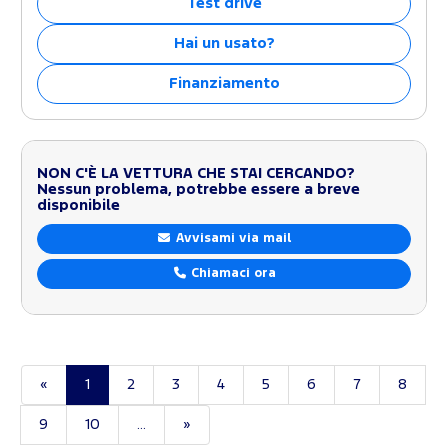
Test drive
Hai un usato?
Finanziamento
NON C'È LA VETTURA CHE STAI CERCANDO?
Nessun problema, potrebbe essere a breve
disponibile
Avvisami via mail
Chiamaci ora
«
1
2
3
4
5
6
7
8
9
10
...
»