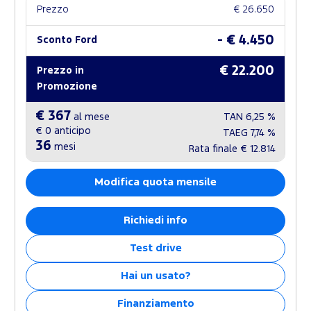
Prezzo
€ 26.650
- € 4.450
Sconto Ford
€ 22.200
Prezzo in
Promozione
€ 367
al mese
TAN
6,25 %
€ 0
anticipo
TAEG
7,74 %
36
mesi
Rata finale
€ 12.814
Modifica quota mensile
Richiedi info
Test drive
Hai un usato?
Finanziamento