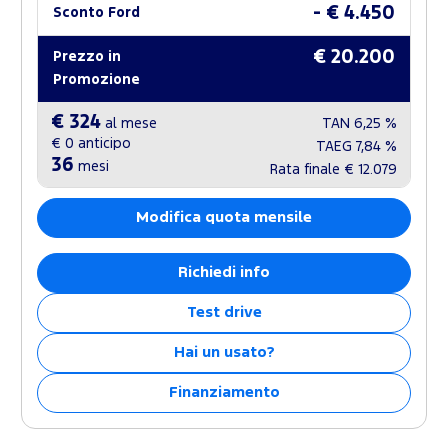
- € 4.450
Sconto Ford
€ 20.200
Prezzo in
Promozione
€ 324
al mese
TAN
6,25 %
€ 0
anticipo
TAEG
7,84 %
36
mesi
Rata finale
€ 12.079
Modifica quota mensile
Richiedi info
Test drive
Hai un usato?
Finanziamento