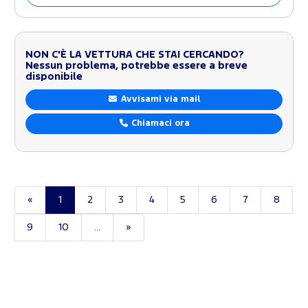
NON C'È LA VETTURA CHE STAI CERCANDO?
Nessun problema, potrebbe essere a breve
disponibile
Avvisami via mail
Chiamaci ora
«
1
2
3
4
5
6
7
8
9
10
...
»