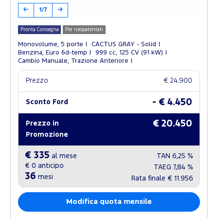
1/7
Pronta Consegna
Per neopatentati
Monovolume, 5 porte
CACTUS GRAY - Solid
Benzina, Euro 6d-temp
999 cc, 125 CV (91 kW)
Cambio Manuale, Trazione Anteriore
Prezzo
€ 24.900
- € 4.450
Sconto Ford
€ 20.450
Prezzo in
Promozione
€ 335
al mese
TAN
6,25 %
€ 0
anticipo
TAEG
7,84 %
36
mesi
Rata finale
€ 11.956
Modifica quota mensile