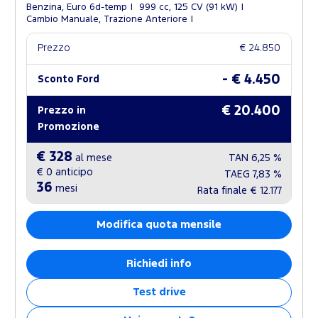
Benzina, Euro 6d-temp
999 cc, 125 CV (91 kW)
Cambio Manuale, Trazione Anteriore
Prezzo
€ 24.850
- € 4.450
Sconto Ford
€ 20.400
Prezzo in
Promozione
€ 328
al mese
TAN
6,25 %
€ 0
anticipo
TAEG
7,83 %
36
mesi
Rata finale
€ 12.177
Modifica quota mensile
Richiedi info
Test drive