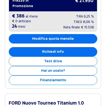
€ 21.950
Prezzo in
Promozione
€ 386
al mese
TAN
6,25 %
€ 0
anticipo
TAEG
8,06 %
24
mesi
Rata finale
€ 15.538
Modifica quota mensile
Richiedi info
Test drive
Hai un usato?
Finanziamento
FORD Nuovo Tourneo Titanium 1.0