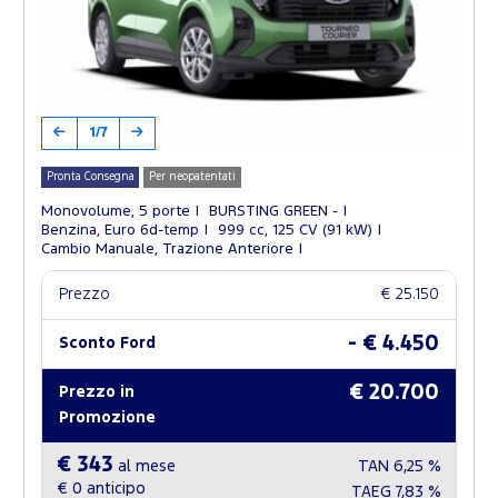
1/7
Pronta Consegna
Per neopatentati
Monovolume, 5 porte
BURSTING GREEN -
Benzina, Euro 6d-temp
999 cc, 125 CV (91 kW)
Cambio Manuale, Trazione Anteriore
Prezzo
€ 25.150
- € 4.450
Sconto Ford
€ 20.700
Prezzo in
Promozione
€ 343
al mese
TAN
6,25 %
€ 0
anticipo
TAEG
7,83 %