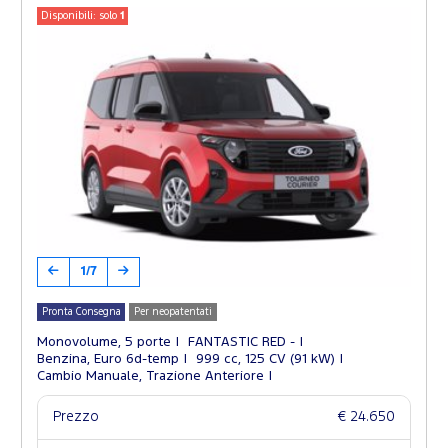
Disponibili: solo
1
1/7
Pronta Consegna
Per neopatentati
Monovolume, 5 porte
FANTASTIC RED -
Benzina, Euro 6d-temp
999 cc, 125 CV (91 kW)
Cambio Manuale, Trazione Anteriore
Prezzo
€ 24.650