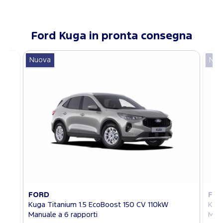
Ford
Kuga
in pronta consegna
Nuova
Nuo
FORD
FO
Kuga Titanium 1.5 EcoBoost 150 CV 110kW
Kuga
Manuale a 6 rapporti
Manu