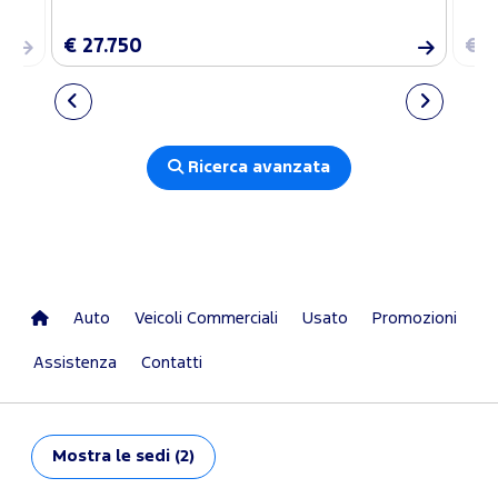
€ 27.750
€ 2
Ricerca avanzata
Auto
Veicoli Commerciali
Usato
Promozioni
Assistenza
Contatti
Mostra
le sedi (2)