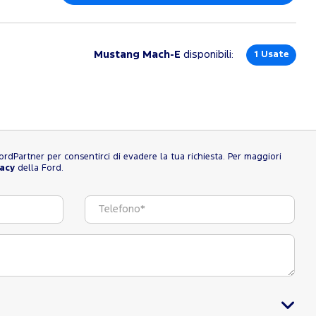
Mustang Mach-E
disponibili:
1
Usate
l FordPartner per consentirci di evadere la tua richiesta. Per maggiori
vacy
della Ford.