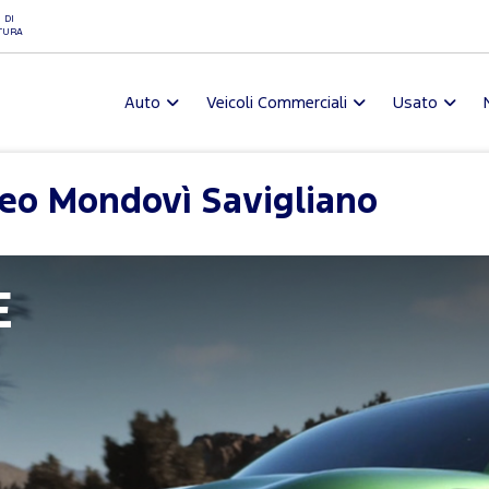
 DI
TURA
Auto
Veicoli Commerciali
Usato
eo Mondovì Savigliano
E