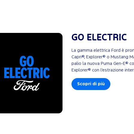
GO ELECTRIC
La gamma elettrica Ford è pron
Capri®, Explorer® o Mustang M
palio la nuova Puma Gen-E® co
Explorer® con l’estrazione inte
Scopri di più