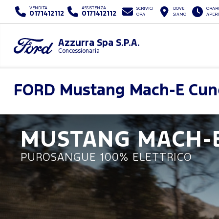
VENDITA
ASSISTENZA
SCRIVICI
DOVE
ORARI
0171412112
0171412112
ORA
SIAMO
APER
Azzurra Spa S.P.A.
Concessionaria
FORD
Mustang Mach-E Cun
MUSTANG MACH-
PUROSANGUE 100% ELETTRICO