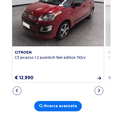
CITROEN
CIT
C3 picasso 1.2 puretech feel edition 110cv
C4 s
€ 12.990
€ 1
Ricerca avanzata