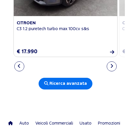
CITROEN
CIT
C3 1.2 puretech turbo max 100cv s&s
C3 1
€ 17.990
€ 1
Ricerca avanzata
Auto
Veicoli Commerciali
Usato
Promozioni