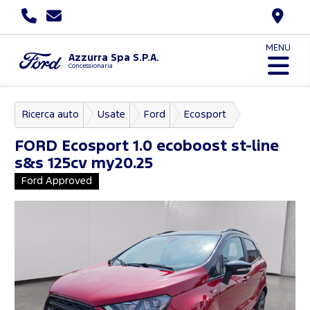
MENU
Azzurra Spa S.P.A.
Concessionaria
Ricerca auto
Usate
Ford
Ecosport
FORD
Ecosport 1.0 ecoboost st-line
s&s 125cv my20.25
Ford Approved