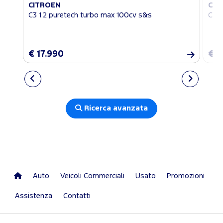
CITROEN
CIT
C3 1.2 puretech turbo max 100cv s&s
C3 1
€ 17.990
€ 1
Ricerca avanzata
Auto
Veicoli Commerciali
Usato
Promozioni
Assistenza
Contatti