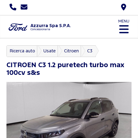
MENU
Azzurra Spa S.P.A.
Concessionaria
Ricerca auto
Usate
Citroen
C3
CITROEN
C3 1.2 puretech turbo max
100cv s&s